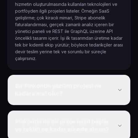
hizmetin oluşturulmasında kullanılan teknolojileri ve
portföyden ilgili projeleri listeler. Örneğin SaaS
geliştirme; çok kiracılı mimari, Stripe abonelik
faturalandırması, gerçek zamanlı analiz içeren bir
yönetici paneli ve REST ile GraphQL üzerine API
öncelikli tasarım içerir. İşi ilk tasarımdan üretime kadar
tek bir kıdemli ekip yürütür; böylece tedarikçiler arası
devir teslim yerine tek ve sorumlu bir süreçle
çalışırsınız.
Bir Pinkontin yazılım projesi ne
kadara mal olur?
Pinkontin sitede sabit fiyat listelemez; maliyet
projenizin kapsamına, özelliklerine ve zaman planına
Pinkontin ile bir proje nasıl başlar
bağlıdır. SaaS geliştirme maliyeti, mobil uygulama
geliştirme fiyatları, e-ticaret sitesi yaptırma ve
ve teklifi ne kadar sürede alırım?
kurumsal web sitesi fiyatları proje büyüklüğüne göre