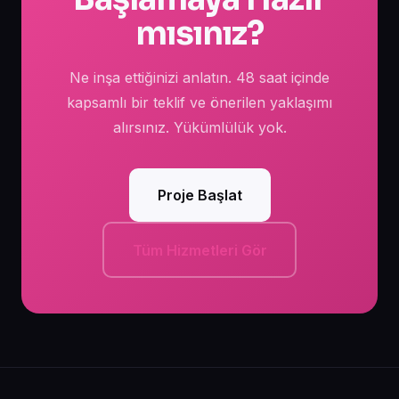
listeler. Tek bir kıdemli ekip bir ürünü tasarımdan
mısınız?
backend'e ve dağıtıma kadar bu hizmetlerin
birkaçında birden üstlenebilir.
Ne inşa ettiğinizi anlatın. 48 saat içinde
kapsamlı bir teklif ve önerilen yaklaşımı
alırsınız. Yükümlülük yok.
Proje Başlat
Tüm Hizmetleri Gör