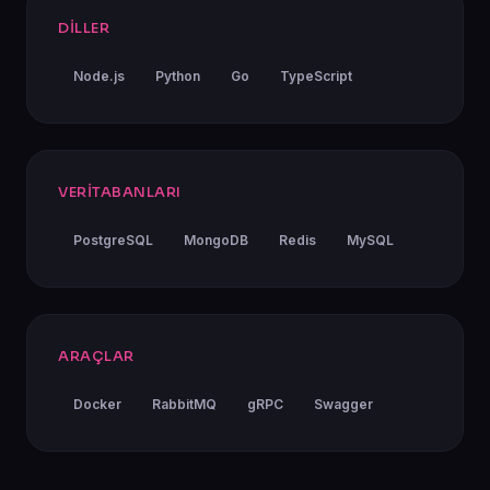
DILLER
Node.js
Python
Go
TypeScript
VERITABANLARI
PostgreSQL
MongoDB
Redis
MySQL
ARAÇLAR
Docker
RabbitMQ
gRPC
Swagger