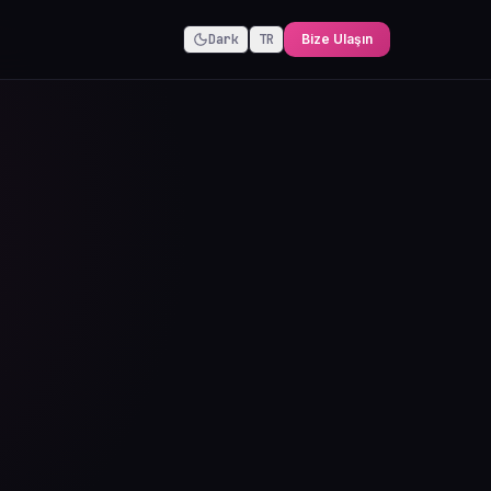
Dark
TR
Bize Ulaşın