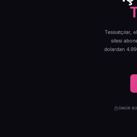
T
Tesisatçılar, e
sitesi abon
dolardan 4.999
ÖMÜR BO