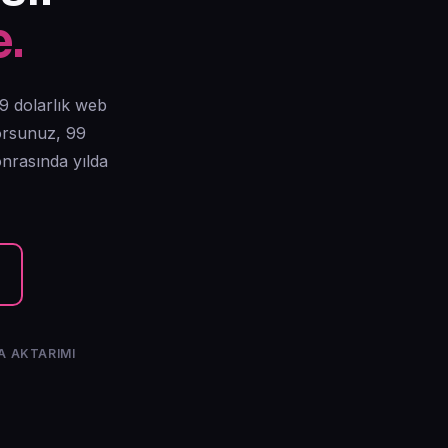
e.
 49 dolarlık web
yorsunuz, 99
onrasında yılda
ŞA AKTARIMI