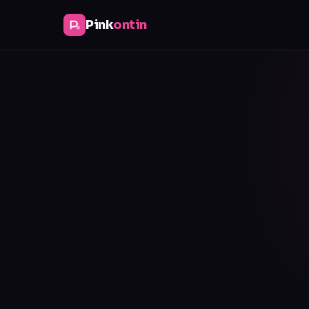
Pink
ontin