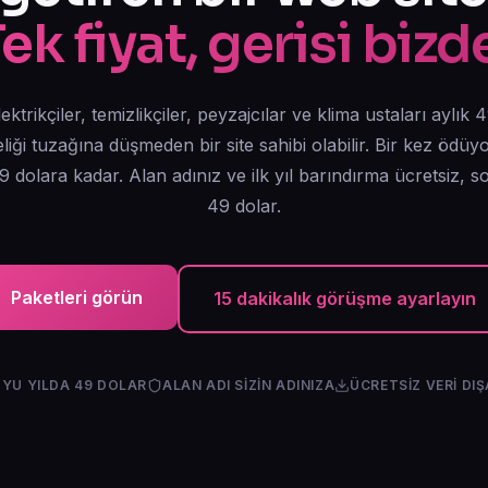
ek fiyat, gerisi bizd
lektrikçiler, temizlikçiler, peyzajcılar ve klima ustaları aylık
eliği tuzağına düşmeden bir site sahibi olabilir. Bir kez ödü
 dolara kadar. Alan adınız ve ilk yıl barındırma ücretsiz, s
49 dolar.
Paketleri görün
15 dakikalık görüşme ayarlayın
YU YILDA 49 DOLAR
ALAN ADI SIZIN ADINIZA
ÜCRETSIZ VERI DI