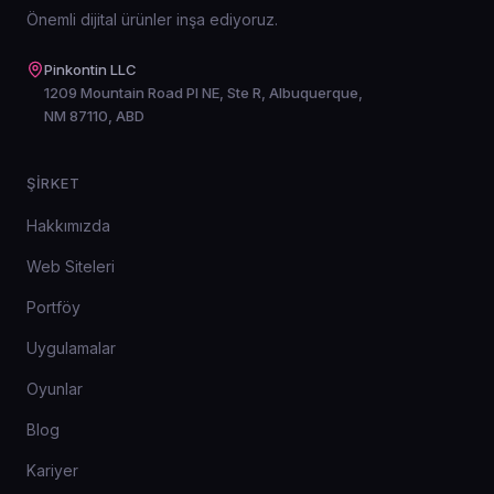
edileceğini bilmeniz için sprint sprint ilerleyen bir
Önemli dijital ürünler inşa ediyoruz.
plan ve net bir tahmin sunar.
Pinkontin LLC
1209 Mountain Road Pl NE, Ste R, Albuquerque,
NM 87110, ABD
ŞIRKET
Hakkımızda
Web Siteleri
Portföy
Uygulamalar
Oyunlar
Blog
Kariyer