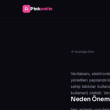
Pink
ontin
Sözlüğe Dön
Veritabanı, elektron
yönetilen yapılandırıl
sahip tablolar kullan
kullanan) olabilir. V
Neden Öneml
Her anlamlı uygulaman