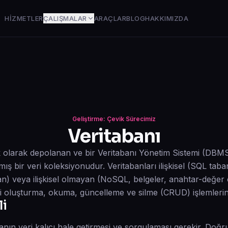
HIZMETLER
ÇALIŞMALAR
ARAÇLAR
BLOG
HAKKIMIZDA
Geliştirme: Çevik Sürecimiz
Veritabanı
ik olarak depolanan ve bir Veritabanı Yönetim Sistemi (DBM
mış bir veri koleksiyonudur. Veritabanları ilişkisel (SQL taban
an) veya ilişkisel olmayan (NoSQL, belgeler, anahtar-değer çi
eri oluşturma, okuma, güncelleme ve silme (CRUD) işlemlerini
i
ın veri kalıcı hale getirmesi ve sorgulaması gerekir. Doğru