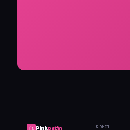
ŞIRKET
Pink
ontin