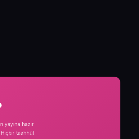
?
ten yayına hazır
. Hiçbir taahhüt