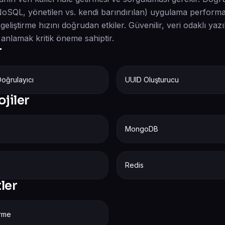
 NoSQL, yönetilen vs. kendi barındırılan) uygulama performa
e geliştirme hızını doğrudan etkiler. Güvenilir, veri odaklı yaz
i anlamak kritik öneme sahiptir.
r
oğrulayıcı
UUID Oluşturucu
ojiler
MongoDB
Redis
tler
irme