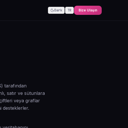
Dark
TR
Bize Ulaşın
S) tarafından
lı, satır ve sütunlara
ftleri veya graflar
 desteklerler.
 veritabanını