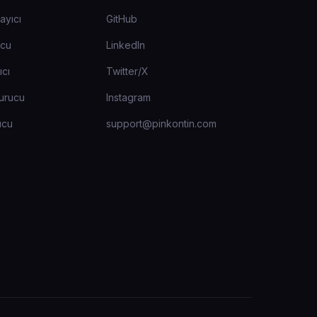
ayıcı
GitHub
ucu
LinkedIn
ıcı
Twitter/X
urucu
Instagram
ucu
support@pinkontin.com