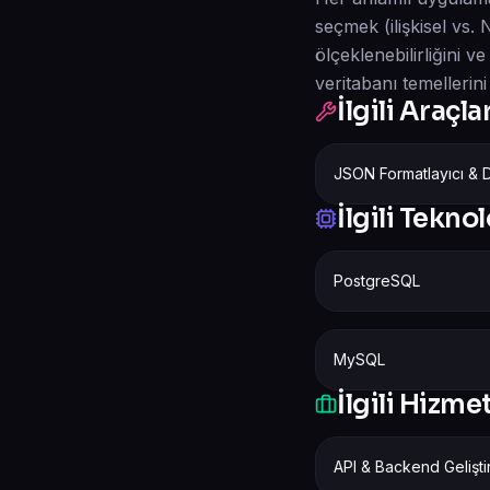
seçmek (ilişkisel vs.
ölçeklenebilirliğini v
veritabanı temellerin
İlgili Araçla
JSON Formatlayıcı & D
İlgili Teknol
PostgreSQL
MySQL
İlgili Hizme
API & Backend Gelişt