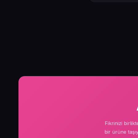
Fikrinizi birli
bir ürüne taşıy