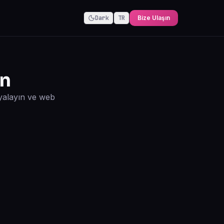
Dark
TR
Bize Ulaşın
in
pyalayın ve web