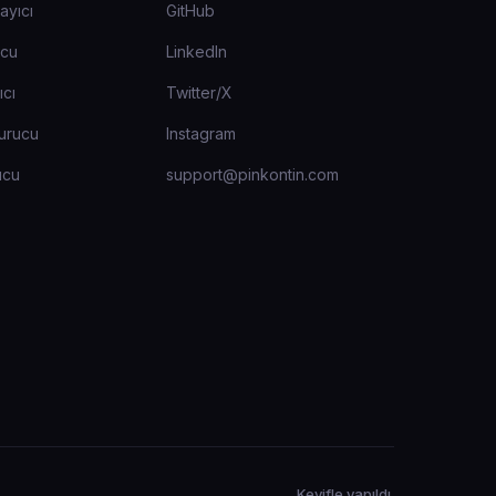
ayıcı
GitHub
ucu
LinkedIn
ıcı
Twitter/X
urucu
Instagram
ucu
support@pinkontin.com
Keyifle yapıldı.