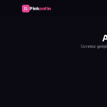
Pink
ontin
A
Ücretsiz geliş