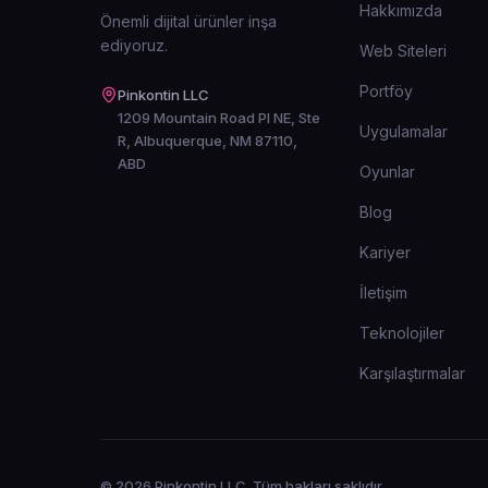
Hakkımızda
Önemli dijital ürünler inşa
ediyoruz.
Web Siteleri
Portföy
Pinkontin LLC
1209 Mountain Road Pl NE, Ste
Uygulamalar
R, Albuquerque, NM 87110,
ABD
Oyunlar
Blog
Kariyer
İletişim
Teknolojiler
Karşılaştırmalar
© 2026 Pinkontin LLC. Tüm hakları saklıdır.