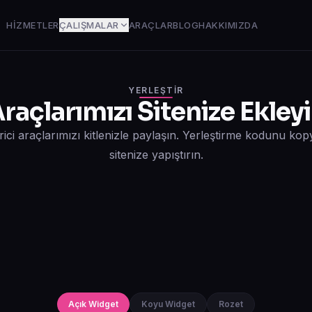
HIZMETLER
ÇALIŞMALAR
ARAÇLAR
BLOG
HAKKIMIZDA
YERLEŞTIR
raçlarımızı Sitenize Ekley
tirici araçlarımızı kitlenizle paylaşın. Yerleştirme kodunu ko
sitenize yapıştırın.
Açık Widget
Koyu Widget
Rozet