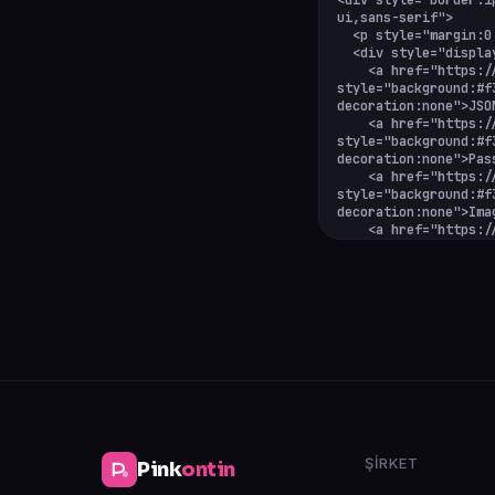
ŞIRKET
Pink
ontin