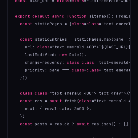
const
 BASE_URL = 
class
=
class
="text-emerald-
400
">"
export
default
async
function
 sitemap(): Promise<M
const
 staticPages = [
class
=
class
="text-emerald-
const
 staticEntries = staticPages.map(page => ({
    url: 
class
="text-emerald-
400
">`${BASE_URL}${pa
    lastModified: 
new
 Date(),

    changeFrequency: 
class
=
class
="text-emerald-
40
    priority: page === 
class
=
class
="text-emerald-
  }))

class
=
class
="text-emerald-
400
">"text-gray">// Fe
const
 res = 
await
 fetch(
class
="text-emerald-
400
    next: { revalidate: 
3600
 },

  })

const
 posts = res.ok ? 
await
 res.json() : []
