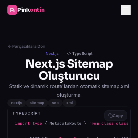
Pink
ontin
Parçacıklara Dön
Next.js
TypeScript
Next.js Sitemap
Oluşturucu
Statik ve dinamik route'lardan otomatik sitemap.xml
oluşturma.
nextjs
sitemap
seo
xml
TYPESCRIPT
Copy
import
type
 { MetadataRoute } 
from
class
=
class
="t