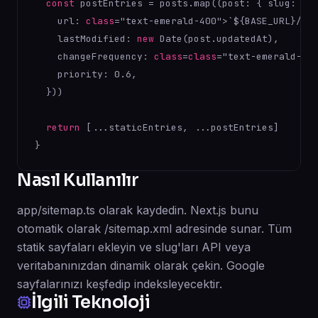
const
 postEntries = posts.map((post: { slug: str
    url: 
class
="text-emerald-
400
">`${BASE_URL}/blo
    lastModified: 
new
 Date(post.updatedAt),

    changeFrequency: 
class
=
class
="text-emerald-
40
    priority: 
0
.
6
,

  }))

return
 [...staticEntries, ...postEntries]

}
Nasıl Kullanılır
app/sitemap.ts olarak kaydedin. Next.js bunu
otomatik olarak /sitemap.xml adresinde sunar. Tüm
statik sayfaları ekleyin ve slug'ları API veya
veritabanınızdan dinamik olarak çekin. Google
sayfalarınızı keşfedip indeksleyecektir.
İlgili Teknoloji