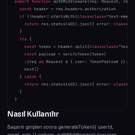
export
function
 authMiddleware(req: Request, res: 
const
 header = req.headers.authorization

if
 (!header?.startsWith(
class
=
class
="text-emera
return
 res.status(
401
).json({ error: 
class
=
cl
  }

try
 {

const
 token = header.split(
class
=
class
="text-
const
 payload = verifyToken(token)

    ;(req 
as
 Request & { user: TokenPayload }).use
    next()

  } 
catch
 {

return
 res.status(
401
).json({ error: 
class
=
cl
  }

}
Nasıl Kullanılır
Başarılı girişten sonra generateToken({ userId,
email, role }) çağırın. authMiddleware'i korunan