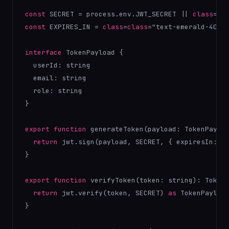
const
 SECRET = process.env.JWT_SECRET || 
class
=
cl
const
 EXPIRES_IN = 
class
=
class
="text-emerald-
400
"
interface
 TokenPayload {

  userId: string

  email: string

  role: string

}

export
function
 generateToken(payload: TokenPayloa
return
 jwt.sign(payload, SECRET, { expiresIn: EX
}

export
function
 verifyToken(token: string): TokenP
return
 jwt.verify(token, SECRET) 
as
 TokenPayload
}
