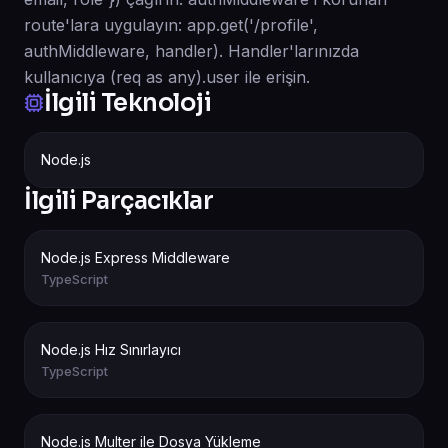
route'lara uygulayın: app.get('/profile',
authMiddleware, handler). Handler'larınızda
kullanıcıya (req as any).user ile erişin.
İlgili Teknoloji
Node.js
İlgili Parçacıklar
Node.js Express Middleware
TypeScript
Node.js Hız Sınırlayıcı
TypeScript
Node.js Multer ile Dosya Yükleme