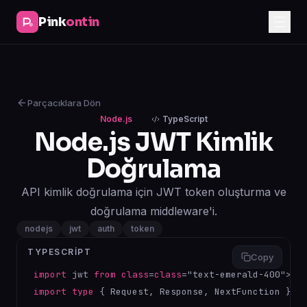
Pink
ontin
Parçacıklara Dön
Node.js
TypeScript
Node.js JWT Kimlik
Doğrulama
API kimlik doğrulama için JWT token oluşturma ve
doğrulama middleware'i.
nodejs
jwt
auth
token
TYPESCRIPT
Copy
import
 jwt 
from
class
=
class
="text-emerald-
400
">"t
import
type
 { Request, Response, NextFunction } 
f